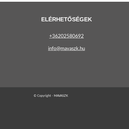
ELÉRHETŐSÉGEK
+36202580692
info@mavaszk.hu
© Copyright -
MAVASZK