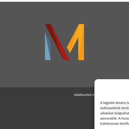
Adatkezelési tájékoztató
Süti tájék
A legjobb élmény b
eszközadatok tárol
adatokat dolgozhat
azonosítók. A hozz
hátrányosan érinth