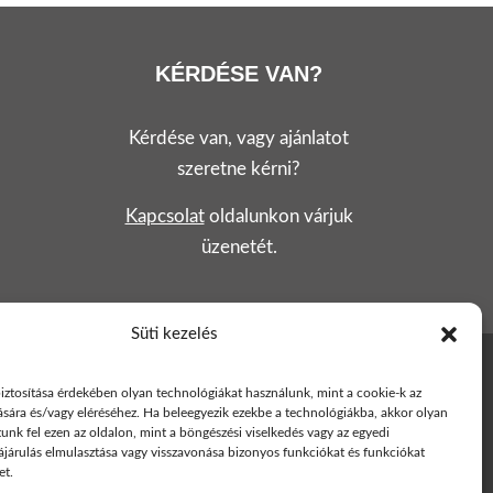
KÉRDÉSE VAN?
Kérdése van, vagy ajánlatot
szeretne kérni?
Kapcsolat
oldalunkon várjuk
üzenetét.
Süti kezelés
oztató
Engedélyezett képzési programok
iztosítása érdekében olyan technológiákat használunk, mint a cookie-k az
ására és/vagy eléréséhez. Ha beleegyezik ezekbe a technológiákba, akkor olyan
unk fel ezen az oldalon, mint a böngészési viselkedés vagy az egyedi
ájárulás elmulasztása vagy visszavonása bizonyos funkciókat és funkciókat
et.