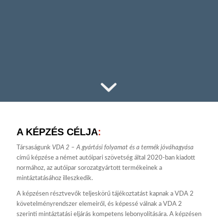
A KÉPZÉS CÉLJA
:
Társaságunk
VDA 2 – A gyártási folyamat és a termék jóváhagyása
című képzése a német autóipari szövetség által 2020-ban kiadott
normához, az autóipar sorozatgyártott termékeinek a
mintáztatásához illeszkedik.
A képzésen résztvevők teljeskörű tájékoztatást kapnak a VDA 2
követelményrendszer elemeiről, és képessé válnak a VDA 2
szerinti mintáztatási eljárás kompetens lebonyolítására. A képzésen