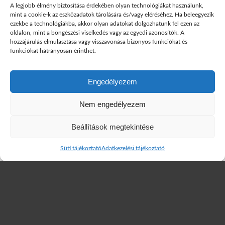
A legjobb élmény biztosítása érdekében olyan technológiákat használunk,
mint a cookie-k az eszközadatok tárolására és/vagy eléréséhez. Ha beleegyezik
ezekbe a technológiákba, akkor olyan adatokat dolgozhatunk fel ezen az
A képzés időtartama
oldalon, mint a böngészési viselkedés vagy az egyedi azonosítók. A
hozzájárulás elmulasztása vagy visszavonása bizonyos funkciókat és
1 nap
funkciókat hátrányosan érinthet.
A képzés formája
Engedélyezem
Kontaktórás, nyílt képzés.
A képzés Megrendelői igény esetén kihelyezett formában is
Nem engedélyezem
megvalósítható
Beállítások megtekintése
Kontakt / információk
Süti tájékoztató
Adatkezelési tájékoztató
+36 20 258-0692
info@mavaszk.hu
www.mavaszk.hu
VIZSGA, ÉRTÉKELÉS MÓDJA
: