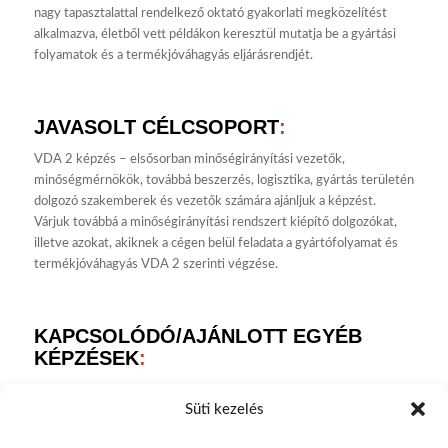
nagy tapasztalattal rendelkező oktató gyakorlati megközelítést
alkalmazva, életből vett példákon keresztül mutatja be a gyártási
folyamatok és a termékjóváhagyás eljárásrendjét.
JAVASOLT CÉLCSOPORT
:
VDA 2 képzés – elsősorban minőségirányítási vezetők,
minőségmérnökök, továbbá beszerzés, logisztika, gyártás területén
dolgozó szakemberek és vezetők számára ajánljuk a képzést.
Várjuk továbbá a minőségirányítási rendszert kiépítő dolgozókat,
illetve azokat, akiknek a cégen belül feladata a gyártófolyamat és
termékjóváhagyás VDA 2 szerinti végzése.
KAPCSOLÓDÓ/AJÁNLOTT EGYÉB
KÉPZÉSEK
:
További Quality képzések
Süti kezelés
TECHNIKAI INFORMÁCIÓK
: