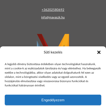
+36202580692
info@mavaszk.hu
Süti kezelés
A legjobb élmény biztosítása érdekében olyan technológiákat használunk,
mint a cookie-k az eszközadatok tárolására és/vagy eléréséhez. Ha beleegyezik
ezekbe a technológiákba, akkor olyan adatokat dolgozhatunk fel ezen az
KÉRDÉSE VAN?
oldalon, mint a böngészési viselkedés vagy az egyedi azonosítók. A
hozzájárulás elmulasztása vagy visszavonása bizonyos funkciókat és
funkciókat hátrányosan érinthet.
Kérdése van, vagy ajánlatot szeretne kérni?
Kapcsolat
oldalunkon várjuk üzenetét.
Engedélyezem