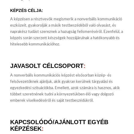
KÉPZÉS CÉLJA:
A képzésen a résztvevők megismerik a nonverbális kommunikáció
eszközeit, gyakorolják a másik testbeszédéből való olvasást, és
naprakész tudást szereznek a hazugság felismeréséről. Ezenfelül, a
képzés során szerzett készségek hozzájárulnak a hatékonyabb és
hitelesebb kommunikációhoz.
JAVASOLT CÉLCSOPORT
:
A nonverbális kommunikációs képzést elsősorban közép- és
felsővezetőknek ajánljuk, akik gyakran kerülnek tárgyalási és
egyezkedési szituációkba. Emellett, azok számára is hasznos, akik
többet szeretnének tudni a környezetükben élő vagy dolgozó
emberek viselkedéséről és saját testbeszédükről.
KAPCSOLÓDÓ/AJÁNLOTT EGYÉB
KÉPZÉSEK
: