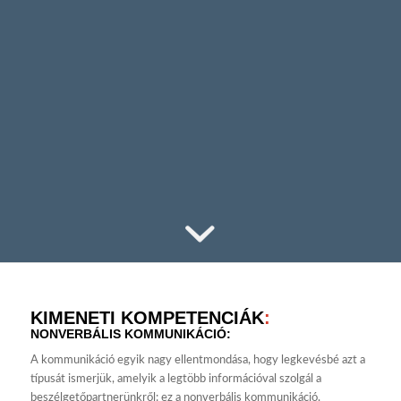
KIMENETI KOMPETENCIÁK
:
NONVERBÁLIS KOMMUNIKÁCIÓ:
A kommunikáció egyik nagy ellentmondása, hogy legkevésbé azt a
típusát ismerjük, amelyik a legtöbb információval szolgál a
beszélgetőpartnerünkről: ez a nonverbális kommunikáció.