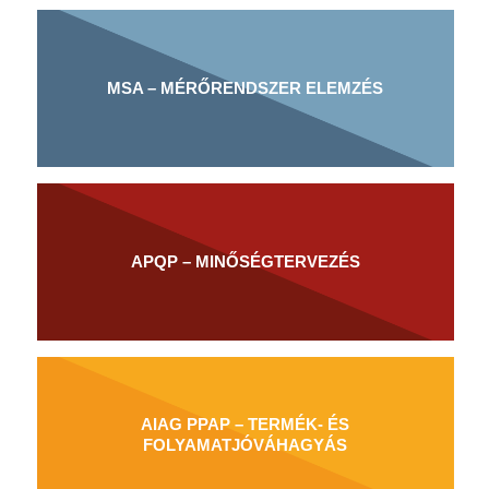
MSA – MÉRŐRENDSZER ELEMZÉS
APQP – MINŐSÉGTERVEZÉS
AIAG PPAP – TERMÉK- ÉS
FOLYAMATJÓVÁHAGYÁS