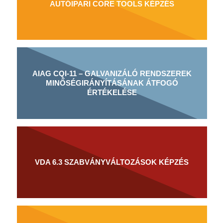
AUTÓIPARI CORE TOOLS KÉPZÉS
AIAG CQI-11 – GALVANIZÁLÓ RENDSZEREK
MINŐSÉGIRÁNYÍTÁSÁNAK ÁTFOGÓ
ÉRTÉKELÉSE
VDA 6.3 SZABVÁNYVÁLTOZÁSOK KÉPZÉS