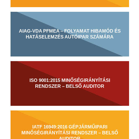
AIAG-VDA PFMEA – FOLYAMAT HIBAMÓD ÉS
HATÁSELEMZÉS AUTÓIPAR SZÁMÁRA
ISO 9001:2015 MINŐSÉGIRÁNYÍTÁSI
RENDSZER – BELSŐ AUDITOR
IATF 16949:2016 GÉPJÁRMŰIPARI
MINŐSÉGIRÁNYÍTÁSI RENDSZER – BELSŐ
AUDITOR