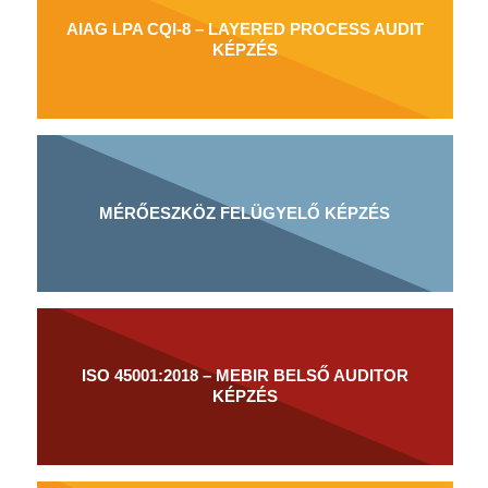
AIAG LPA CQI-8 – LAYERED PROCESS AUDIT
KÉPZÉS
MÉRŐESZKÖZ FELÜGYELŐ KÉPZÉS
ISO 45001:2018 – MEBIR BELSŐ AUDITOR
KÉPZÉS