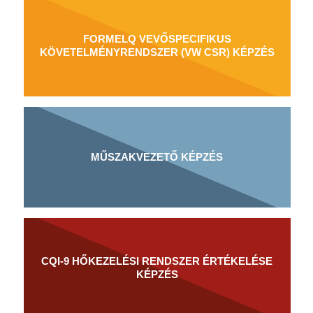
FORMELQ VEVŐSPECIFIKUS
KÖVETELMÉNYRENDSZER (VW CSR) KÉPZÉS
MŰSZAKVEZETŐ KÉPZÉS
CQI-9 HŐKEZELÉSI RENDSZER ÉRTÉKELÉSE
KÉPZÉS